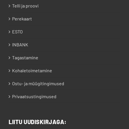
Telli ja proovi
Perekaart
ESTO
INBANK
Tagastamine
Kohaletoimetamine
Ostu- ja müügitingimused
Privaatsustingimused
LIITU UUDISKIRJAGA: