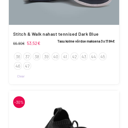
Stitch & Walk nahast tennised Dark Blue
Tasu kolme võrdse maksena 3 x
17.84
€
Algne
Praegune
53.52
€
66.90
€
hind
hind
36
37
38
39
40
41
42
43
44
45
oli:
on:
66.90€.
53.52€.
46
47
Clear
Sellel
tootel
on
-30%
mitu
varianti.
Valikuid
saab