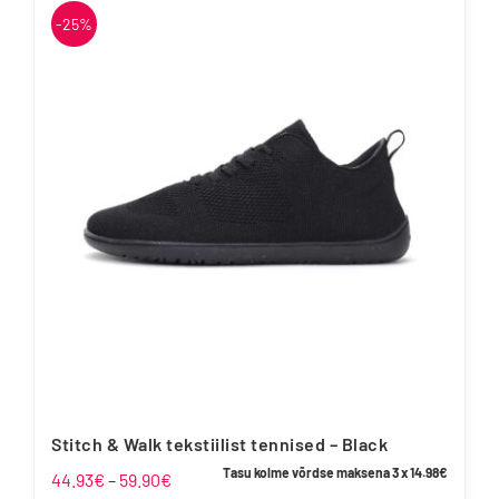
on
-25%
mitu
varianti.
Valikuid
saab
teha
tootelehel.
Stitch & Walk tekstiilist tennised – Black
Tasu kolme võrdse maksena 3 x
14.98
€
Hinnavahemik:
44.93
€
–
59.90
€