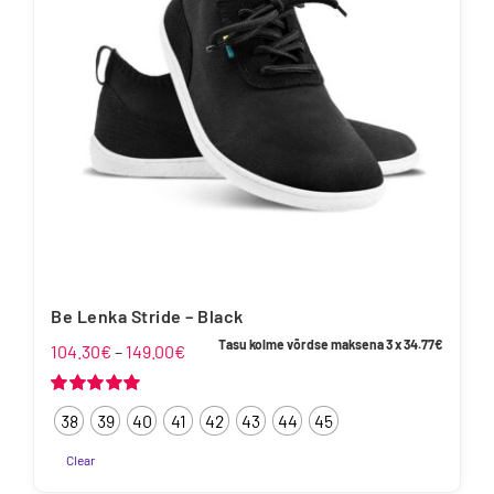
teha
tootelehel.
Be Lenka Stride – Black
Tasu kolme võrdse maksena 3 x
34.77
€
Hinnavahemik:
104.30
€
–
149.00
€
104.30€
kuni
Hinnanguga
38
39
40
41
42
43
44
45
5.00
/ 5
149.00€
Clear
Sellel