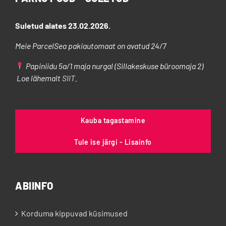
Suletud alates 23.02.2026.
Meie ParcelSea pakiautomaat on avatud 24/7
Papiniidu 5a/1 maja nurgal (Sillakeskuse büroomaja 2)
Loe lähemalt
SIIT
.
Kauba tagastamine
Tule ise järgi - Lisainfo
ABIINFO
Korduma kippuvad küsimused