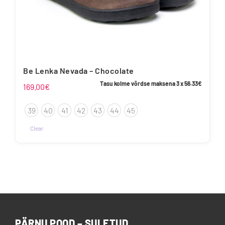
Be Lenka Nevada – Chocolate
Tasu kolme võrdse maksena 3 x
56.33
€
169.00
€
39
40
41
42
43
44
45
Clear
PÄRNU POOD – SULETUD