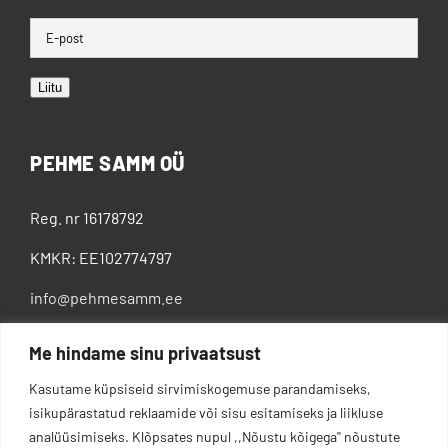
Liitu
PEHME SAMM OÜ
Reg. nr 16178792
KMKR: EE102774797
info@pehmesamm.ee
+372 5802 4300
Me hindame sinu privaatsust
Kasutame küpsiseid sirvimiskogemuse parandamiseks,
isikupärastatud reklaamide või sisu esitamiseks ja liikluse
analüüsimiseks. Klõpsates nupul ,,Nõustu kõigega'' nõustute