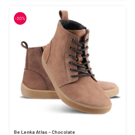
tootel
on
-20%
mitu
varianti.
Valikuid
saab
teha
tootelehel.
Be Lenka Atlas – Chocolate