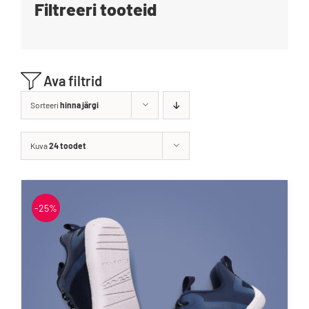
Filtreeri tooteid
Blogi
Kontakt
Ava filtrid
Brändid
Sorteeri
hinna järgi
Kuva
24 toodet
-25%