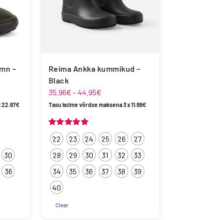
mn –
Reima Ankka kummikud –
Black
hemik:
Hinnavahemik:
35.96
€
–
44.95
€
35.96€
x
22.97
€
Tasu kolme võrdse maksena 3 x
11.99
€
kuni
44.95€
Hinnanguga
22
23
24
25
26
27
5.00
/ 5
30
28
29
30
31
32
33
36
34
35
36
37
38
39
40
Clear
Sellel