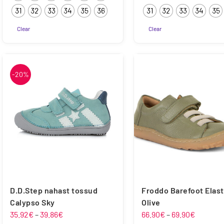
31
32
33
34
35
36
31
32
33
34
35
Clear
Clear
Sellel
Sellel
tootel
tootel
on
on
-20%
mitu
mitu
varianti.
varianti.
Valikuid
Valikuid
saab
saab
teha
teha
tootelehel.
tootelehel.
D.D.Step nahast tossud
Froddo Barefoot Elast
Calypso Sky
Olive
Hinnavahemik:
Hinnava
35.92
€
–
39.86
€
66.90
€
–
69.90
€