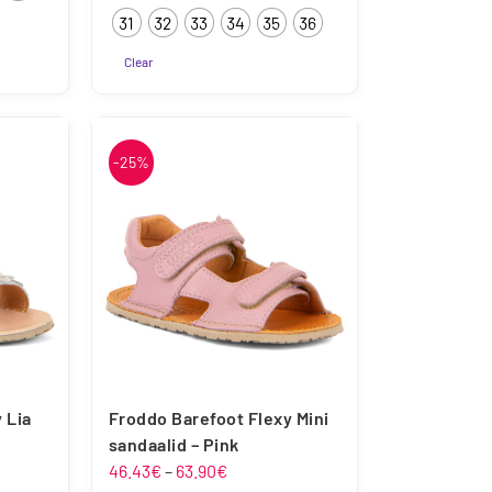
31
32
33
34
35
36
Clear
Sellel
tootel
on
-25%
mitu
varianti.
Valikuid
saab
teha
tootelehel.
 Lia
Froddo Barefoot Flexy Mini
sandaalid – Pink
Hinnavahemik:
46.43
€
–
63.90
€