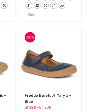
36
31
32
33
34
35
Clear
Sellel
tootel
on
-20%
mitu
varianti.
Valikuid
saab
teha
tootelehel.
ic –
Froddo Barefoot Mary J –
Blue
hemik:
Hinnavahemik:
51.92
€
–
64.90
€