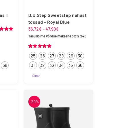
D.D.Step Sweetstep nahast
as T
tossud – Royal Blue
Hinnavahemik:
hemik:
36.72
€
–
47.90
€
36.72€
anguga
Tasu kolme võrdse maksena 3 x
12.24
€
 5
kuni
47.90€
Hinnanguga
25
26
27
28
29
30
5.00
/ 5
36
31
32
33
34
35
36
Clear
-20%