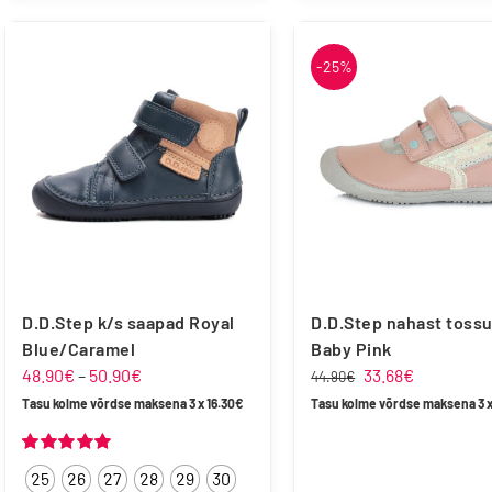
tootel
tootel
on
on
-25%
mitu
mitu
varianti.
varianti.
Valikuid
Valikuid
saab
saab
teha
teha
tootelehel.
tootelehel.
D.D.Step k/s saapad Royal
D.D.Step nahast toss
Blue/Caramel
Baby Pink
Hinnavahemik:
Algne
Praegune
48.90
€
–
50.90
€
33.68
€
44.90
€
48.90€
hind
hind
Tasu kolme võrdse maksena 3 x
16.30
€
Tasu kolme võrdse maksena 3 
kuni
oli:
on:
50.90€
44.90€.
33.68€.
Hinnanguga
25
26
27
28
29
30
5.00
/ 5