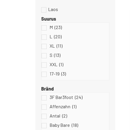
Suurus
M
(23)
Dodo Shoes
L
(20)
XL
(11)
S
(13)
XXL
(1)
Slipstop
17-19
(3)
18
(0)
Bränd
18/19
(10)
3F Bar3foot
(24)
18-20
(5)
Affenzahn
(1)
Stitch & Walk
19
(17)
Antal
(2)
20
(49)
Baby Bare
(18)
20-22
(34)