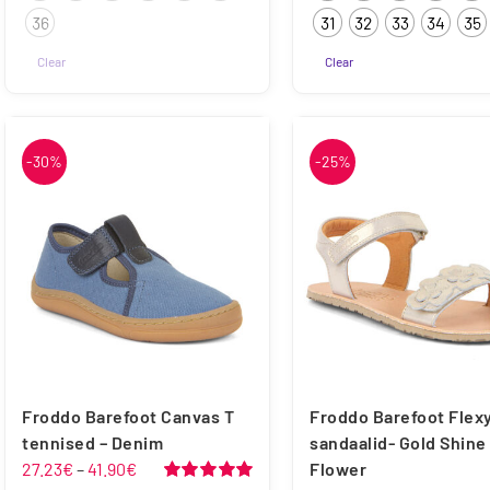
36
31
32
33
34
35
Clear
Clear
Sellel
tootel
on
-30%
-25%
mitu
varianti.
Valikuid
saab
teha
tootelehel.
Froddo Barefoot Canvas T
Froddo Barefoot Flexy
tennised – Denim
sandaalid- Gold Shine
Hinnavahemik:
27.23
€
–
41.90
€
Flower