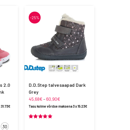
-25%
OmaKing
Reima
s 2.0
D.D.Step talvesaapad Dark
nk
Grey
ahemik:
Hinnavahemik:
45.68
€
–
60.90
€
45.68€
x
31.73
€
Tasu kolme võrdse maksena 3 x
15.23
€
kuni
60.90€
Hinnanguga
30
5.00
/ 5