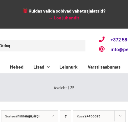
Kuidas valida sobivad vahetusjalatsid?
→
Loe juhendit
+372 5
h
info@p
Mehed
Lisad
Leiunurk
Varsti saabumas
3F Bar3foot
Baby Bare
Avaleht
35
Sorteeri
hinnangu järgi
Kuva
24 toodet
Beppi
Bundgaard