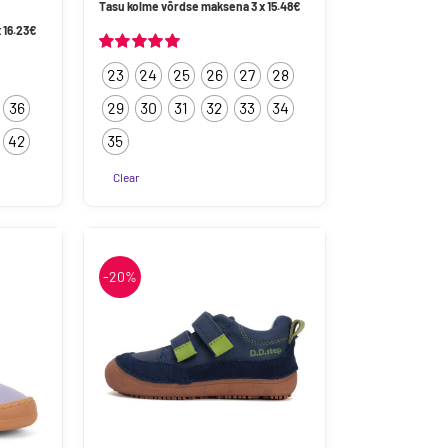
hemik:
46.43€
Tasu kolme võrdse maksena 3 x
15.48
€
kuni
x
16.23
€
63.90€
Hinnanguga
23
24
25
26
27
28
5.00
/ 5
36
29
30
31
32
33
34
42
35
Clear
Sellel
tootel
on
mitu
-20%
varianti.
Valikuid
saab
teha
tootelehel.