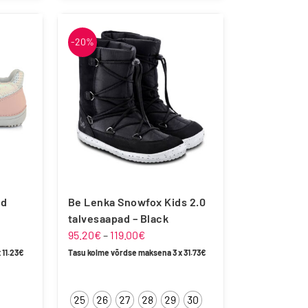
tootel
on
-20%
mitu
varianti.
Valikuid
saab
teha
tootelehel.
ud
Be Lenka Snowfox Kids 2.0
talvesaapad – Black
Hinnavahemik:
95.20
€
–
119.00
€
95.20€
x
11.23
€
Tasu kolme võrdse maksena 3 x
31.73
€
kuni
119.00€
25
26
27
28
29
30