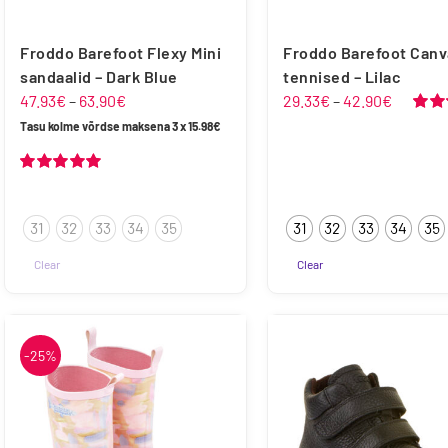
Froddo Barefoot Flexy Mini
Froddo Barefoot Canv
sandaalid – Dark Blue
tennised – Lilac
Hinnavahemik:
Hinnava
47.93
€
–
63.90
€
29.33
€
–
42.90
€
47.93€
29.33€
Hinn
Tasu kolme võrdse maksena 3 x
15.98
€
5.00
/
kuni
kuni
63.90€
42.90€
Hinnanguga
5.00
/ 5
31
32
33
34
35
31
32
33
34
35
Clear
Clear
Sellel
Sellel
tootel
tootel
on
on
-25%
mitu
mitu
varianti.
varianti.
Valikuid
Valikuid
saab
saab