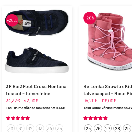
-20%
-20%
Froddo
Liliputi
Playshoes
Raweks
Be Lenka Snowfox Kid
3F Bar3Foot Cross Montana
talvesaapad – Rose Pi
tossud – tumesinine
Hinnav
Hinnavahemik:
95.20
€
–
119.00
€
34.32
€
–
42.90
€
95.20€
34.32€
Vegateksa
Tasu kolme võrdse maksena 3 
Tasu kolme võrdse maksena 3 x
11.44
€
kuni
kuni
119.00€
42.90€
Hinnanguga
Hinnanguga
30
31
32
33
34
35
25
26
27
28
29
5.00
/ 5
5.00
/ 5