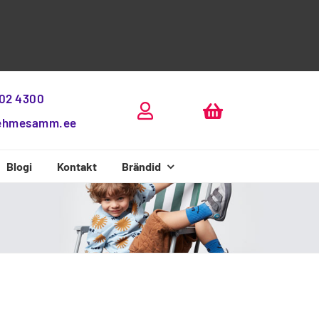
802 4300
ehmesamm.ee
Blogi
Kontakt
Brändid
Beda Boty
D.D.Step