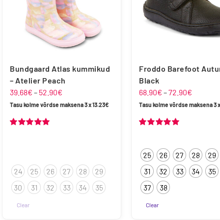
teha
teha
tootelehel.
tootelehel.
Bundgaard Atlas kummikud
Froddo Barefoot Autu
– Atelier Peach
Black
Hinnavahemik:
Hinnava
39.68
€
–
52.90
€
68.90
€
–
72.90
€
39.68€
68.90€
Tasu kolme võrdse maksena 3 x
13.23
€
Tasu kolme võrdse maksena 3 
kuni
kuni
52.90€
72.90€
Hinnanguga
Hinnanguga
5.00
/ 5
5.00
/ 5
25
26
27
28
29
24
25
26
27
28
29
31
32
33
34
35
30
31
32
33
34
35
37
38
Clear
Clear
Sellel
Sellel