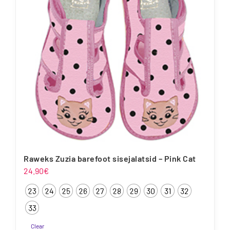
saab
teha
tootelehel.
Raweks Zuzia barefoot sisejalatsid – Pink Cat
24.90
€
23
24
25
26
27
28
29
30
31
32
33
Clear