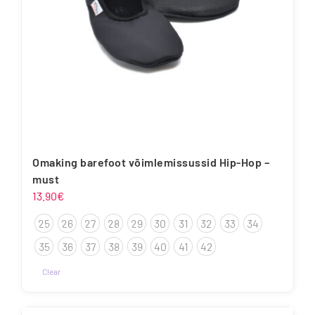
Omaking barefoot võimlemissussid Hip-Hop –
must
13.90
€
25
26
27
28
29
30
31
32
33
34
35
36
37
38
39
40
41
42
Clear
Sellel
tootel