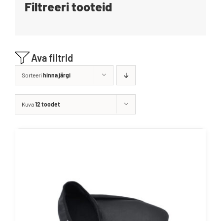
Filtreeri tooteid
Blogi
Kontakt
Ava filtrid
Brändid
Sorteeri
hinna järgi
Kuva
12 toodet