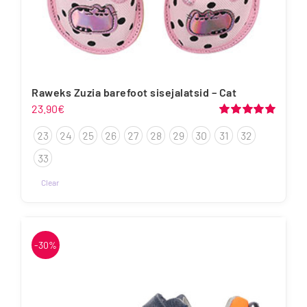
Raweks Zuzia barefoot sisejalatsid – Cat
23.90
€
Hinnanguga
23
24
25
26
27
28
29
30
31
32
5.00
/ 5
33
Clear
-30%