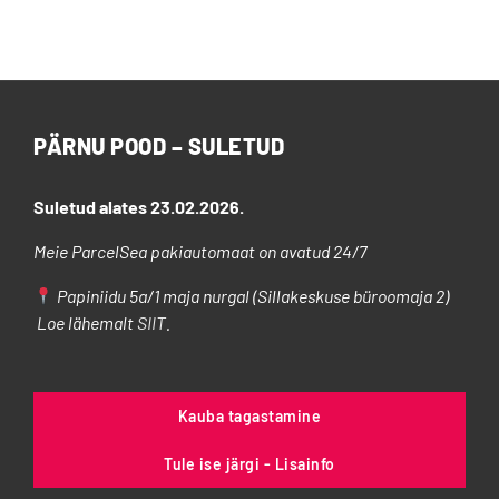
Valikuid
saab
teha
tootelehel.
PÄRNU POOD – SULETUD
Suletud alates 23.02.2026.
Meie ParcelSea pakiautomaat on avatud 24/7
Papiniidu 5a/1 maja nurgal (Sillakeskuse büroomaja 2)
Loe lähemalt
SIIT
.
Kauba tagastamine
Tule ise järgi - Lisainfo