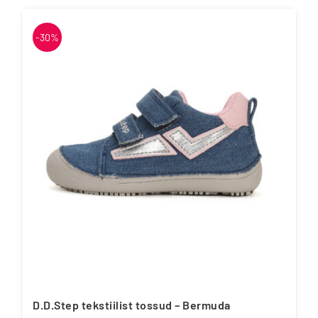
tootel
on
-30%
mitu
varianti.
Valikuid
saab
teha
tootelehel.
D.D.Step tekstiilist tossud – Bermuda