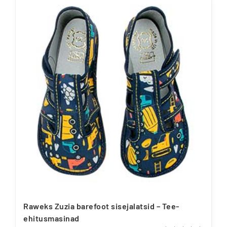
on
mitu
varianti.
Valikuid
saab
teha
tootelehel.
Raweks Zuzia barefoot sisejalatsid – Tee-
ehitusmasinad