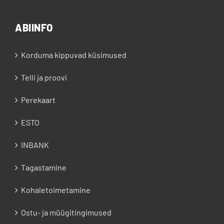
ABIINFO
Korduma kippuvad küsimused
Telli ja proovi
Perekaart
ESTO
INBANK
Tagastamine
Kohaletoimetamine
Ostu- ja müügitingimused