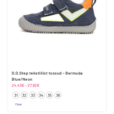
D.D.Step tekstiilist tossud – Bermuda
Blue/Neon
Hinnavahemik:
24.43
€
–
27.92
€
24.43€
31
32
33
34
35
36
kuni
27.92€
Clear
Sellel