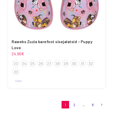
Raweks Zuzia barefoot sisejalatsid – Puppy
Love
24.90
€
23
24
25
26
27
28
29
30
31
32
33
Clear
Sellel
tootel
on
1
2
…
8
mitu
varianti.