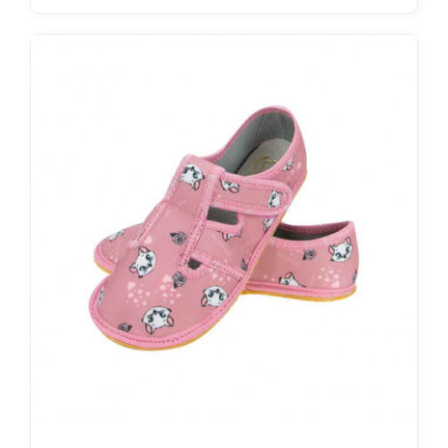
Sellel
tootel
on
mitu
varianti.
Valikuid
saab
teha
tootelehel.