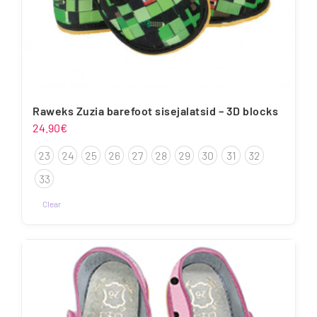
Raweks Zuzia barefoot sisejalatsid – 3D blocks
24.90
€
23
24
25
26
27
28
29
30
31
32
33
Clear
Sellel
tootel
on
mitu
varianti.
Valikuid