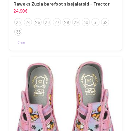
Raweks Zuzia barefoot sisejalatsid – Tractor
24.90
€
23
24
25
26
27
28
29
30
31
32
33
Clear