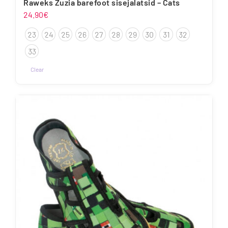
Raweks Zuzia barefoot sisejalatsid – Cats
24.90
€
23
24
25
26
27
28
29
30
31
32
33
Clear
Sellel
tootel
on
mitu
varianti.
Valikuid
saab
teha
tootelehel.