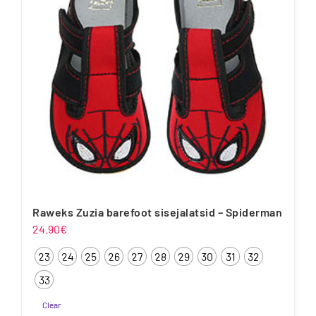
saab
teha
tootelehel.
Raweks Zuzia barefoot sisejalatsid – Spiderman
24.90
€
23
24
25
26
27
28
29
30
31
32
33
Clear