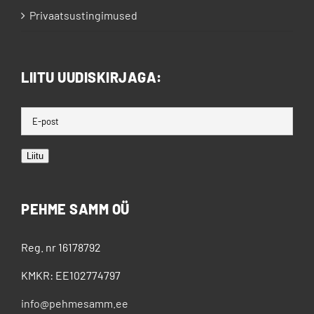
Privaatsustingimused
LIITU UUDISKIRJAGA:
Liitu
PEHME SAMM OÜ
Reg. nr 16178792
KMKR: EE102774797
info@pehmesamm.ee