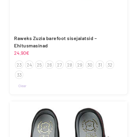
Raweks Zuzia barefoot sisejalatsid –
Ehitusmasinad
24.90
€
23
24
25
26
27
28
29
30
31
32
33
Clear
Sellel
tootel
on
mitu
varianti.
Valikuid